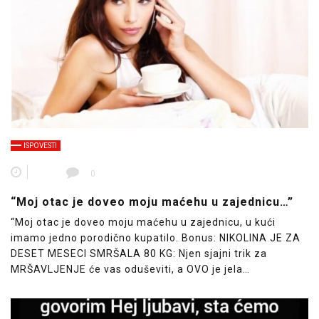
ISPOVESTI
0
“Moj otac je doveo moju maćehu u zajednicu…”
“Moj otac je doveo moju maćehu u zajednicu, u kući
imamo jedno porodično kupatilo. Bonus: NIKOLINA JE ZA
DESET MESECI SMRŠALA 80 KG: Njen sjajni trik za
MRŠAVLJENJE će vas oduševiti, a OVO je jela…