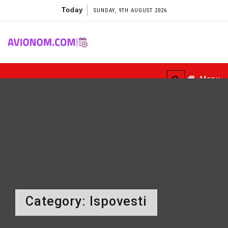
Skip
Today
SUNDAY, 9TH AUGUST 2026
to
content
Avionom
Menu
Category:
Ispovesti