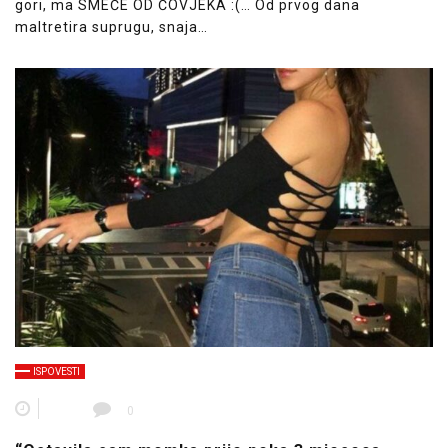
gori, ma SMEĆE OD ČOVJEKA :(… Od prvog dana
maltretira suprugu, snaja…
ISPOVESTI
0