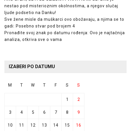
nestao pod misterioznim okolnostima, a njegov slučaj
ljude podsetio na Danku!
Sve žene misle da muškarci ovo obožavaju, a njima se to
gadi: Posebno stvar pod brojem 4
Pronađite svoj znak po datumu rođenja: Ovo je najtačnija
analiza, otkriva sve o vama
IZABERI PO DATUMU
M
T
W
T
F
S
S
1
2
3
4
5
6
7
8
9
10
11
12
13
14
15
16