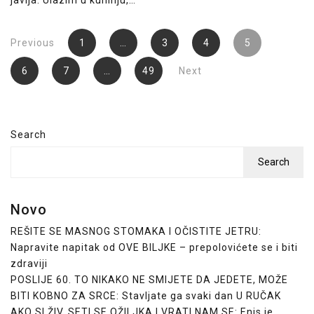
Posts
Previous
1
…
3
4
5
pagination
6
7
…
49
Next
Search
Search
Novo
REŠITE SE MASNOG STOMAKA I OČISTITE JETRU:
Napravite napitak od OVE BILJKE – prepolovićete se i biti
zdraviji
POSLIJE 60. TO NIKAKO NE SMIJETE DA JEDETE, MOŽE
BITI KOBNO ZA SRCE: Stavljate ga svaki dan U RUČAK
AKO SI ŽIV, SETI SE OŽILJKA I VRATI NAM SE: Enis je