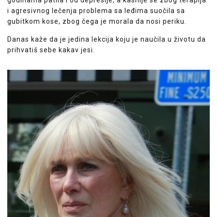
godinama patila i od depresije, a kasnije se zbog terapija
i agresivnog lečenja problema sa leđima suočila sa
gubitkom kose, zbog čega je morala da nosi periku.
Danas kaže da je jedina lekcija koju je naučila u životu da
prihvatiš sebe kakav jesi.