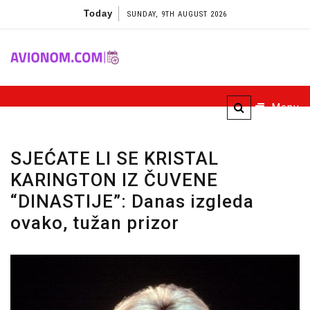
Skip
Today
SUNDAY, 9TH AUGUST 2026
to
content
Avionom
Menu
SJEĆATE LI SE KRISTAL
KARINGTON IZ ČUVENE
“DINASTIJE”: Danas izgleda
ovako, tužan prizor