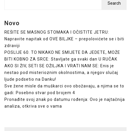
Search
Novo
REŠITE SE MASNOG STOMAKA I OČISTITE JETRU:
Napravite napitak od OVE BILJKE – prepolovićete se i biti
zdraviji
POSLIJE 60. TO NIKAKO NE SMIJETE DA JEDETE, MOŽE
BITI KOBNO ZA SRCE: Stavljate ga svaki dan U RUČAK
AKO SI ŽIV, SETI SE OŽILJKA I VRATI NAM SE: Enis je
nestao pod misterioznim okolnostima, a njegov slučaj
ljude podsetio na Danku!
Sve žene misle da muškarci ovo obožavaju, a njima se to
gadi: Posebno stvar pod brojem 4
Pronađite svoj znak po datumu rođenja: Ovo je najtačnija
analiza, otkriva sve o vama