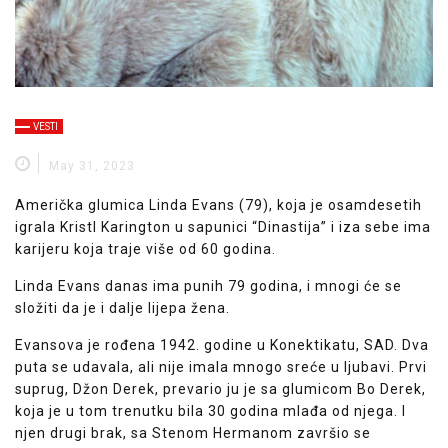
VESTI
May 31, 2023
Američka glumica Linda Evans (79), koja je osamdesetih
igrala Kristl Karington u sapunici “Dinastija” i iza sebe ima
karijeru koja traje više od 60 godina.
Linda Evans danas ima punih 79 godina, i mnogi će se
složiti da je i dalje lijepa žena.
Evansova je rođena 1942. godine u Konektikatu, SAD. Dva
puta se udavala, ali nije imala mnogo sreće u ljubavi. Prvi
suprug, Džon Derek, prevario ju je sa glumicom Bo Derek,
koja je u tom trenutku bila 30 godina mlađa od njega. I
njen drugi brak, sa Stenom Hermanom završio se