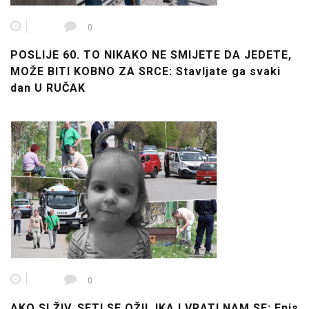
0
POSLIJE 60. TO NIKAKO NE SMIJETE DA JEDETE,
MOŽE BITI KOBNO ZA SRCE: Stavljate ga svaki
dan U RUČAK
0
AKO SI ŽIV, SETI SE OŽILJKA I VRATI NAM SE: Enis