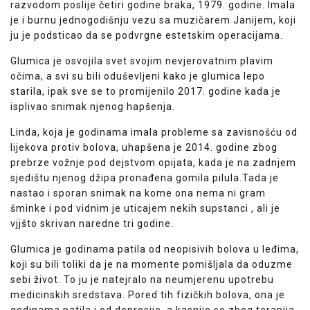
razvodom poslije četiri godine braka, 1979. godine. Imala
je i burnu jednogodišnju vezu sa muzičarem Janijem, koji
ju je podsticao da se podvrgne estetskim operacijama.
Glumica je osvojila svet svojim nevjerovatnim plavim
očima, a svi su bili oduševljeni kako je glumica lepo
starila, ipak sve se to promijenilo 2017. godine kada je
isplivao snimak njenog hapšenja.
Linda, koja je godinama imala probleme sa zavisnošću od
lijekova protiv bolova, uhapšena je 2014. godine zbog
prebrze vožnje pod dejstvom opijata, kada je na zadnjem
sjedištu njenog džipa pronađena gomila pilula.Tada je
nastao i sporan snimak na kome ona nema ni gram
šminke i pod vidnim je uticajem nekih supstanci , ali je
vjjšto skrivan naredne tri godine.
Glumica je godinama patila od neopisivih bolova u leđima,
koji su bili toliki da je na momente pomišljala da oduzme
sebi život. To ju je natejralo na neumjerenu upotrebu
medicinskih sredstava. Pored tih fizičkih bolova, ona je