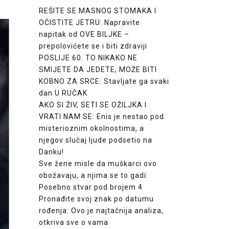
REŠITE SE MASNOG STOMAKA I
OČISTITE JETRU: Napravite
napitak od OVE BILJKE –
prepolovićete se i biti zdraviji
POSLIJE 60. TO NIKAKO NE
SMIJETE DA JEDETE, MOŽE BITI
KOBNO ZA SRCE: Stavljate ga svaki
dan U RUČAK
AKO SI ŽIV, SETI SE OŽILJKA I
VRATI NAM SE: Enis je nestao pod
misterioznim okolnostima, a
njegov slučaj ljude podsetio na
Danku!
Sve žene misle da muškarci ovo
obožavaju, a njima se to gadi:
Posebno stvar pod brojem 4
Pronađite svoj znak po datumu
rođenja: Ovo je najtačnija analiza,
otkriva sve o vama