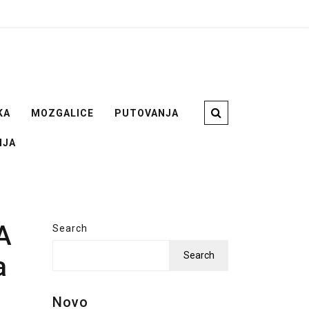
KA
MOZGALICE
PUTOVANJA
NJA
A
Search
Search
a
Novo