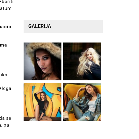
zboriti
 datum
GALERIJA
bacio
ama i
Kako
azloga
ada se
m, pa