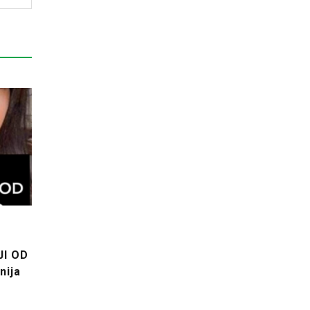
JI OD
nija