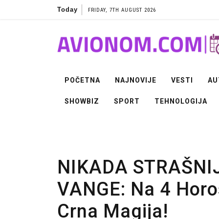
Skip
Today
FRIDAY, 7TH AUGUST 2026
to
content
POČETNA
NAJNOVIJE
VESTI
AU
SHOWBIZ
SPORT
TEHNOLOGIJA
NIKADA STRAŠNI
VANGE: Na 4 Horo
Crna Magija!