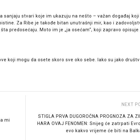
da sanjaju stvari koje im ukazuju na nešto – važan događaj koji
 obistine. Za Ribe je takođe bitan unutrašnji mir, kao i zadovoljs
e šta predosećaju. Moto im je „ja osećam“, koji zapravo opisuje
ve koji mogu da osete skoro sve oko sebe. Iako su jako društv
NEXT P
STIGLA PRVA DUGOROČNA PROGNOZA ZA ZI
da mi
HARA OVAJ FENOMEN: Snijeg će zatrpati Evr
evo kakvo vrijeme će biti na Bal