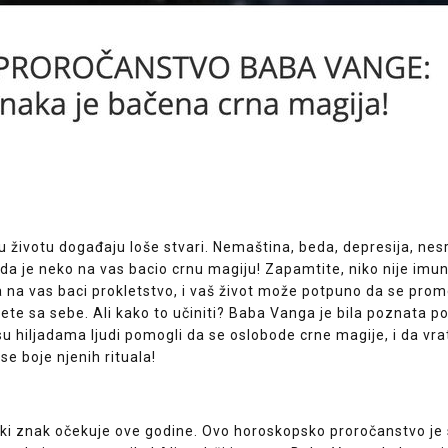
u životu događaju loše stvari. Nemaština, beda, depresija, nes
 da je neko na vas bacio crnu magiju! Zapamtite, niko nije imu
na vas baci prokletstvo, i vaš život može potpuno da se prom
ete sa sebe. Ali kako to učiniti? Baba Vanga je bila poznata p
 su hiljadama ljudi pomogli da se oslobode crne magije, i da vra
se boje njenih rituala!
ki znak očekuje ove godine. Ovo horoskopsko proročanstvo je