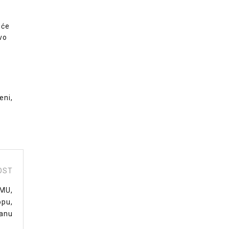
 će
tvo
eni,
OST
MU,
opu,
kanu