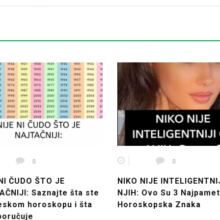
0
0
 NI ČUDO ŠTO JE
NIKO NIJE INTELIGENTNI
ČNIJI: Saznajte šta ste
NJIH: Ovo Su 3 Najpamet
eskom horoskopu i šta
Horoskopska Znaka
poručuje