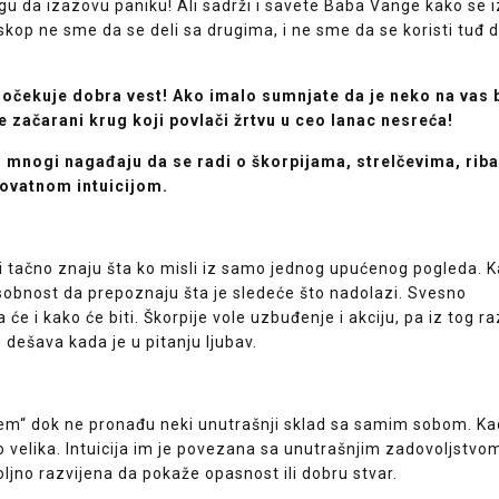
gu da izazovu paniku! Ali sadrži i savete Baba Vange kako se i
skop ne sme da se deli sa drugima, i ne sme da se koristi tuđ
čekuje dobra vest! Ako imalo sumnjate da je neko na vas 
 začarani krug koji povlači žrtvu u ceo lanac nesreća!
a, mnogi nagađaju da se radi o škorpijama, strelčevima, rib
rovatnom intuicijom.
 i tačno znaju šta ko misli iz samo jednog upućenog pogleda. 
sobnost da prepoznaju šta je sledeće što nadolazi. Svesno
 će i kako će biti. Škorpije vole uzbuđenje i akciju, pa iz tog r
 dešava kada je u pitanju ljubav.
išjem“ dok ne pronađu neki unutrašnji sklad sa samim sobom. K
jako velika. Intuicija im je povezana sa unutrašnjim zadovoljstvo
oljno razvijena da pokaže opasnost ili dobru stvar.