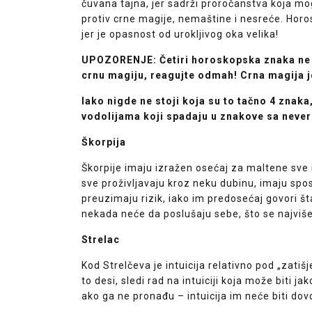
čuvana tajna, jer sadrži proročanstva koja mo
protiv crne magije, nemaštine i nesreće. Horo
jer je opasnost od urokljivog oka velika!
UPOZORENJE: Četiri horoskopska znaka ne o
crnu magiju, reagujte odmah! Crna magija je
Iako nigde ne stoji koja su to tačno 4 znak
vodolijama koji spadaju u znakove sa neve
Škorpija
Škorpije imaju izražen osećaj za maltene sve
sve proživljavaju kroz neku dubinu, imaju spo
preuzimaju rizik, iako im predosećaj govori šta
nekada neće da poslušaju sebe, što se najviše
Strelac
Kod Strelčeva je intuicija relativno pod „zat
to desi, sledi rad na intuiciji koja može biti 
ako ga ne pronađu – intuicija im neće biti dov