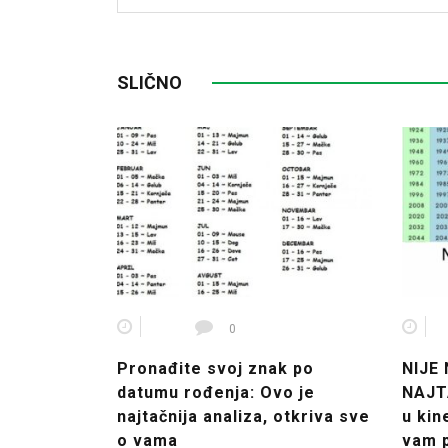
SLIČNO
0
Pronađite svoj znak po
NIJE
datumu rođenja: Ovo je
NAJTA
najtačnija analiza, otkriva sve
u kin
o vama
vam 