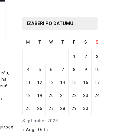
IZABERI PO DATUMU
M
T
W
T
F
S
S
1
2
3
4
5
6
7
8
9
10
reća,
n na
11
12
13
14
15
16
17
eni!
o
18
19
20
21
22
23
24
te
25
26
27
28
29
30
September 2023
 strogo
« Aug
Oct »