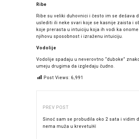
Ribe
Ribe su veliki duhovnici i često im se dešava 
uslediti ili neke svari koje se kasnije zaista i
koje prerasta u intuiciju koja ih vodi ka onom
njihovu sposobnost i izraženu intuiciju.
Vodolije
Vodolije spadaju u neverovtno “duboke” znako
umeju drugima da izgledaju čudno.
Post Views:
6,991
PREV POST
Sinoć sam se probudila oko 2 sata i vidim 
nema muža u krevetu￼