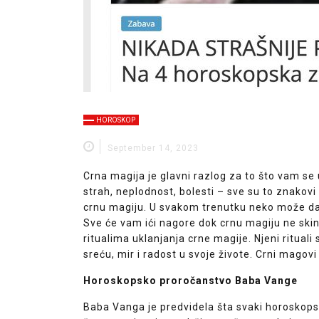
HOROSKOP
September 14, 2023
Crna magija je glavni razlog za to što vam se 
strah, neplodnost, bolesti – sve su to znakovi
crnu magiju. U svakom trenutku neko može da 
Sve će vam ići nagore dok crnu magiju ne skin
ritualima uklanjanja crne magije. Njeni rituali
sreću, mir i radost u svoje živote. Crni magovi 
Horoskopsko proročanstvo Baba Vange
Baba Vanga je predvidela šta svaki horoskops