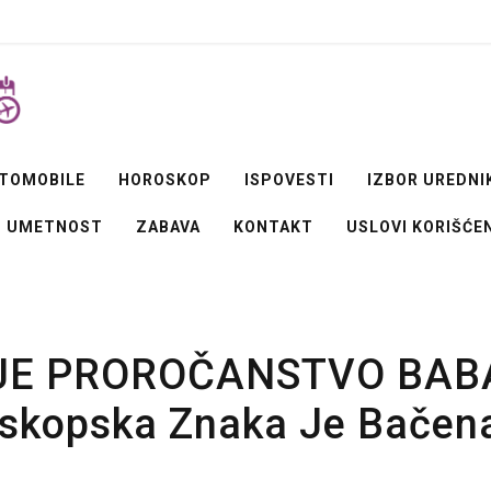
Avionom
TOMOBILE
HOROSKOP
ISPOVESTI
IZBOR UREDNI
UMETNOST
ZABAVA
KONTAKT
USLOVI KORIŠĆE
JE PROROČANSTVO BAB
skopska Znaka Je Bačen