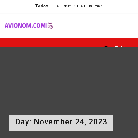
Skip
Today
SATURDAY, 8TH AUGUST 2026
to
content
Avionom
Menu
Day:
November 24, 2023