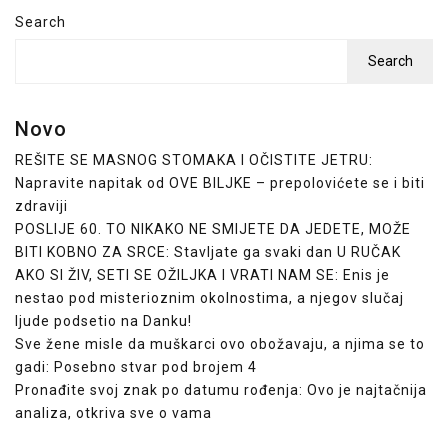
Search
Search
Novo
REŠITE SE MASNOG STOMAKA I OČISTITE JETRU:
Napravite napitak od OVE BILJKE – prepolovićete se i biti
zdraviji
POSLIJE 60. TO NIKAKO NE SMIJETE DA JEDETE, MOŽE
BITI KOBNO ZA SRCE: Stavljate ga svaki dan U RUČAK
AKO SI ŽIV, SETI SE OŽILJKA I VRATI NAM SE: Enis je
nestao pod misterioznim okolnostima, a njegov slučaj
ljude podsetio na Danku!
Sve žene misle da muškarci ovo obožavaju, a njima se to
gadi: Posebno stvar pod brojem 4
Pronađite svoj znak po datumu rođenja: Ovo je najtačnija
analiza, otkriva sve o vama