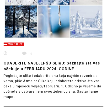
MOZGALICE
0
ODABERITE NAJLJEPŠU SLIKU: Saznajte šta vas
očekuje u FEBRUARU 2024. GODINE
Pogledajte slike i odaberite onu koja najviše rezonira s
vama, piše Atma.hr Slika koju odaberete otkriva što vas
čeka u mjesecu veljači/februaru. 1. Odlično je vrijeme da
počnete s ostvarenjem svog željenog sna. Sastavljanje
mape…