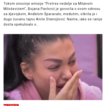
Tokom sinoćnje emisije “Pretres nedelje sa Milanom
Miloševićem”, Bojana Pavlović je govorila o svom odnosu
sa djevojkom, Anđelom Šparavalo, međutim, otkrila je i
dugo čuvanu tajnu Anite Stanojlović. Naime, iako se ranije
dosta spekulisalo o…
ZABAVA