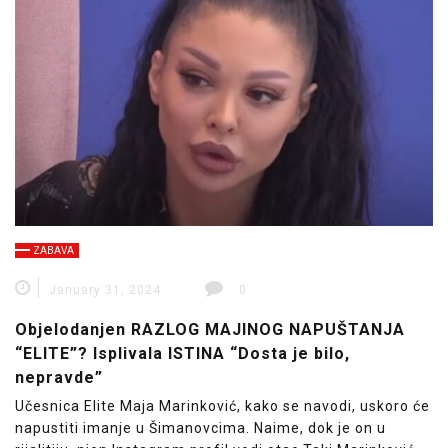
ZABAVA
January 31, 2024
0
Objelodanjen RAZLOG MAJINOG NAPUŠTANJA
“ELITE”? Isplivala ISTINA “Dosta je bilo,
nepravde”
Učesnica Elite Maja Marinković, kako se navodi, uskoro će
napustiti imanje u Šimanovcima. Naime, dok je on u