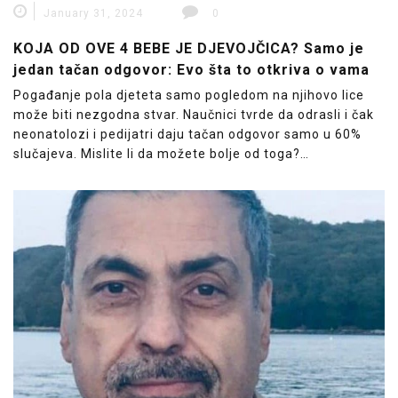
January 31, 2024
0
KOJA OD OVE 4 BEBE JE DJEVOJČICA? Samo je
jedan tačan odgovor: Evo šta to otkriva o vama
Pogađanje pola djeteta samo pogledom na njihovo lice
može biti nezgodna stvar. Naučnici tvrde da odrasli i čak
neonatolozi i pedijatri daju tačan odgovor samo u 60%
slučajeva. Mislite li da možete bolje od toga?…