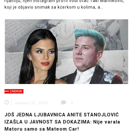
rijalitiju, njen Instagram profil vodi otac Taki Marinković,
koji je objavio snimak sa kćerkom u kolima, a…
ZABAVA
January 31, 2024
0
JOŠ JEDNA LJUBAVNICA ANITE STANOJLOVIĆ
IZAŠLA U JAVNOST SA DOKAZIMA: Nije varala
Matoru samo sa Mateom Car!