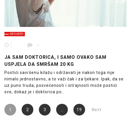
ISPOVESTI
0
JA SAM DOKTORICA, I SAMO OVAKO SAM
USPJELA DA SMRŠAM 20 KG
Postići savršenu kilažu i održavati je nakon toga nije
nimalo jednostavno, a to važi čak i za ljekare. Ipak, da se
uz puno truda, posvećenosti i istrajnosti može postići
sve, dokaz je i doktorica po…
Posts
1
2
3
…
19
Next
pagination