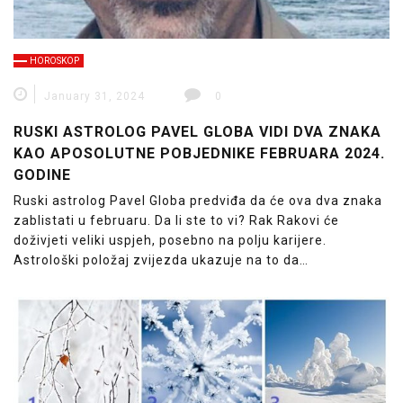
HOROSKOP
January 31, 2024
0
RUSKI ASTROLOG PAVEL GLOBA VIDI DVA ZNAKA
KAO APOSOLUTNE POBJEDNIKE FEBRUARA 2024.
GODINE
Ruski astrolog Pavel Globa predviđa da će ova dva znaka
zablistati u februaru. Da li ste to vi? Rak Rakovi će
doživjeti veliki uspjeh, posebno na polju karijere.
Astrološki položaj zvijezda ukazuje na to da…