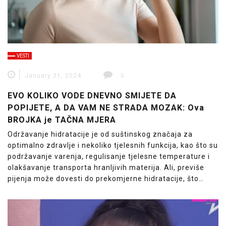
VESTI
January 31, 2024
0
EVO KOLIKO VODE DNEVNO SMIJETE DA
POPIJETE, A DA VAM NE STRADA MOZAK: Ova
BROJKA je TAČNA MJERA
Održavanje hidratacije je od suštinskog značaja za
optimalno zdravlje i nekoliko tjelesnih funkcija, kao što su
podržavanje varenja, regulisanje tjelesne temperature i
olakšavanje transporta hranljivih materija. Ali, previše
pijenja može dovesti do prekomjerne hidratacije, što…