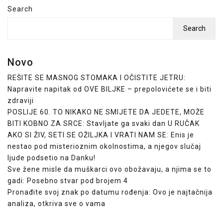
Search
Search
Novo
REŠITE SE MASNOG STOMAKA I OČISTITE JETRU:
Napravite napitak od OVE BILJKE – prepolovićete se i biti
zdraviji
POSLIJE 60. TO NIKAKO NE SMIJETE DA JEDETE, MOŽE
BITI KOBNO ZA SRCE: Stavljate ga svaki dan U RUČAK
AKO SI ŽIV, SETI SE OŽILJKA I VRATI NAM SE: Enis je
nestao pod misterioznim okolnostima, a njegov slučaj
ljude podsetio na Danku!
Sve žene misle da muškarci ovo obožavaju, a njima se to
gadi: Posebno stvar pod brojem 4
Pronađite svoj znak po datumu rođenja: Ovo je najtačnija
analiza, otkriva sve o vama