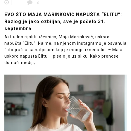
0
EVO ŠTO MAJA MARINKOVIĆ NAPUŠTA “ELITU”:
Razlog je jako ozbiljan, sve je počelo 31.
septembra
Aktuelna rijaliti učesnica, Maja Marinković, uskoro
napušta “Elitu”. Naime, na njenom Instagramu je osvanula
fotografija sa natpisom koji je mnoge iznenadio. – Maja
uskoro napušta Elitu – pisalo je uz sliku. Kako prenose
domaći mediji,…