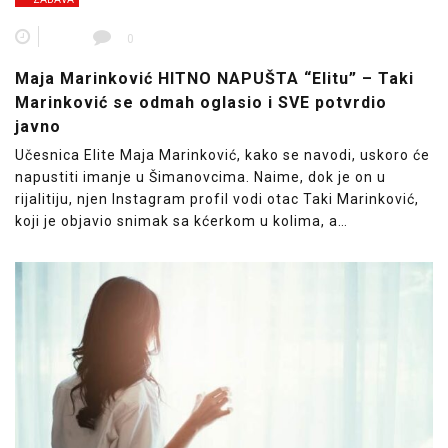
0
Maja Marinković HITNO NAPUŠTA “Elitu” – Taki
Marinković se odmah oglasio i SVE potvrdio
javno
Učesnica Elite Maja Marinković, kako se navodi, uskoro će
napustiti imanje u Šimanovcima. Naime, dok je on u
rijalitiju, njen Instagram profil vodi otac Taki Marinković,
koji je objavio snimak sa kćerkom u kolima, a…