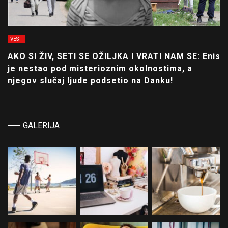
VESTI
AKO SI ŽIV, SETI SE OŽILJKA I VRATI NAM SE: Enis
je nestao pod misterioznim okolnostima, a
njegov slučaj ljude podsetio na Danku!
GALERIJA