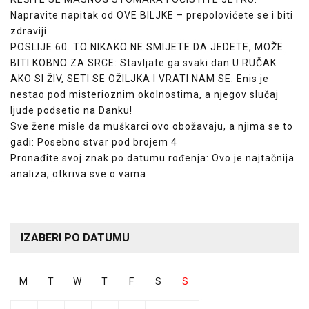
Napravite napitak od OVE BILJKE – prepolovićete se i biti
zdraviji
POSLIJE 60. TO NIKAKO NE SMIJETE DA JEDETE, MOŽE
BITI KOBNO ZA SRCE: Stavljate ga svaki dan U RUČAK
AKO SI ŽIV, SETI SE OŽILJKA I VRATI NAM SE: Enis je
nestao pod misterioznim okolnostima, a njegov slučaj
ljude podsetio na Danku!
Sve žene misle da muškarci ovo obožavaju, a njima se to
gadi: Posebno stvar pod brojem 4
Pronađite svoj znak po datumu rođenja: Ovo je najtačnija
analiza, otkriva sve o vama
IZABERI PO DATUMU
M
T
W
T
F
S
S