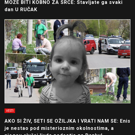
MOŽE BITI KOBNO ZA SRCE: Stavljate ga svaki
dan U RUČAK
VESTI
AKO SI ŽIV, SETI SE OŽILJKA I VRATI NAM SE: Enis
je nestao pod misterioznim okolnostima, a