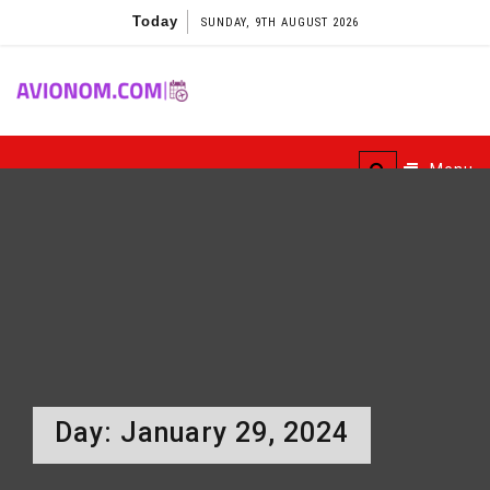
Skip
Today
SUNDAY, 9TH AUGUST 2026
to
content
Avionom
Menu
Day:
January 29, 2024