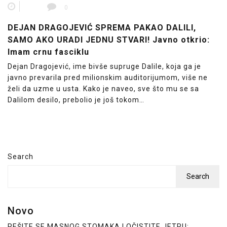
0
DEJAN DRAGOJEVIĆ SPREMA PAKAO DALILI,
SAMO AKO URADI JEDNU STVARI! Javno otkrio:
Imam crnu fasciklu
Dejan Dragojević, ime bivše supruge Dalile, koja ga je
javno prevarila pred milionskim auditorijumom, više ne
želi da uzme u usta. Kako je naveo, sve što mu se sa
Dalilom desilo, prebolio je još tokom…
Search
Search
Novo
REŠITE SE MASNOG STOMAKA I OČISTITE JETRU: