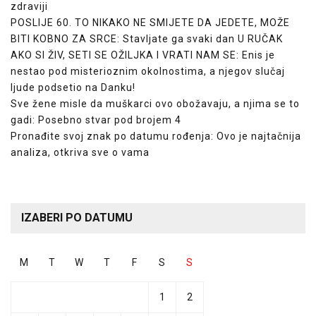
zdraviji
POSLIJE 60. TO NIKAKO NE SMIJETE DA JEDETE, MOŽE
BITI KOBNO ZA SRCE: Stavljate ga svaki dan U RUČAK
AKO SI ŽIV, SETI SE OŽILJKA I VRATI NAM SE: Enis je
nestao pod misterioznim okolnostima, a njegov slučaj
ljude podsetio na Danku!
Sve žene misle da muškarci ovo obožavaju, a njima se to
gadi: Posebno stvar pod brojem 4
Pronađite svoj znak po datumu rođenja: Ovo je najtačnija
analiza, otkriva sve o vama
IZABERI PO DATUMU
M
T
W
T
F
S
S
1
2