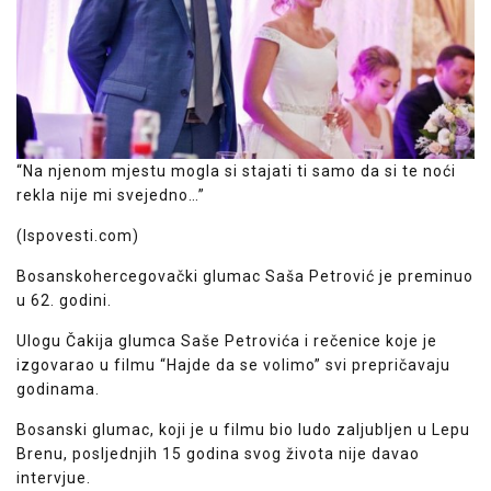
“Na njenom mjestu mogla si stajati ti samo da si te noći
rekla nije mi svejedno…”
(Ispovesti.com)
B
osanskohercegovački glumac Saša Petrović je preminuo
u 62. godini.
Ulogu Čakija glumca Saše Petrovića i rečenice koje je
izgovarao u filmu “Hajde da se volimo” svi prepričavaju
godinama.
Bosanski glumac, koji je u filmu bio ludo zaljubljen u Lepu
Brenu, posljednjih 15 godina svog života nije davao
intervjue.