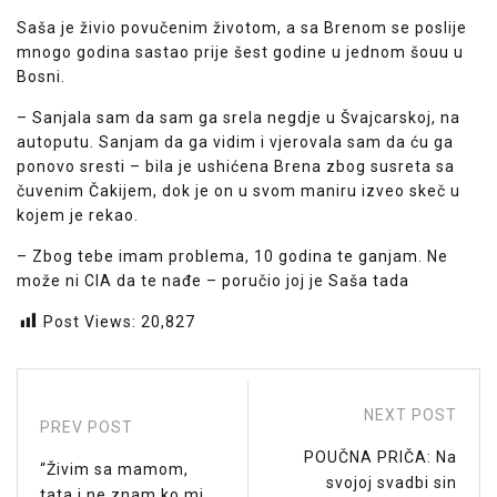
Saša je živio povučenim životom, a sa Brenom se poslije
mnogo godina sastao prije šest godine u jednom šouu u
Bosni.
– Sanjala sam da sam ga srela negdje u Švajcarskoj, na
autoputu. Sanjam da ga vidim i vjerovala sam da ću ga
ponovo sresti – bila je ushićena Brena zbog susreta sa
čuvenim Čakijem, dok je on u svom maniru izveo skeč u
kojem je rekao.
– Zbog tebe imam problema, 10 godina te ganjam. Ne
može ni CIA da te nađe – poručio joj je Saša tada
Post Views:
20,827
NEXT POST
PREV POST
POUČNA PRIČA: Na
“Živim sa mamom,
svojoj svadbi sin
tata i ne znam ko mi