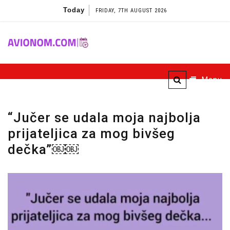
Skip
Today
FRIDAY, 7TH AUGUST 2026
to
content
Avionom
Menu
“Jučer se udala moja najbolja
prijateljica za mog bivšeg
dečka”￼￼