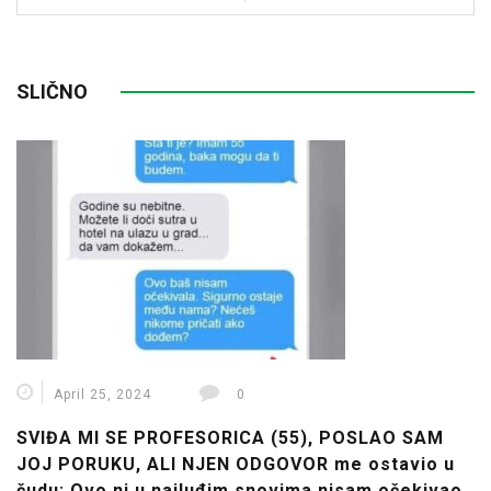
SLIČNO
April 25, 2024
0
SVIĐA MI SE PROFESORICA (55), POSLAO SAM
JOJ PORUKU, ALI NJEN ODGOVOR me ostavio u
čudu: Ovo ni u najluđim snovima nisam očekivao,