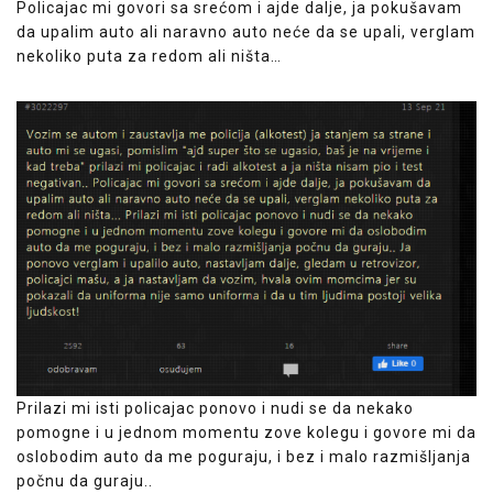
Policajac mi govori sa srećom i ajde dalje, ja pokušavam
da upalim auto ali naravno auto neće da se upali, verglam
nekoliko puta za redom ali ništa…
Prilazi mi isti policajac ponovo i nudi se da nekako
pomogne i u jednom momentu zove kolegu i govore mi da
oslobodim auto da me poguraju, i bez i malo razmišljanja
počnu da guraju..