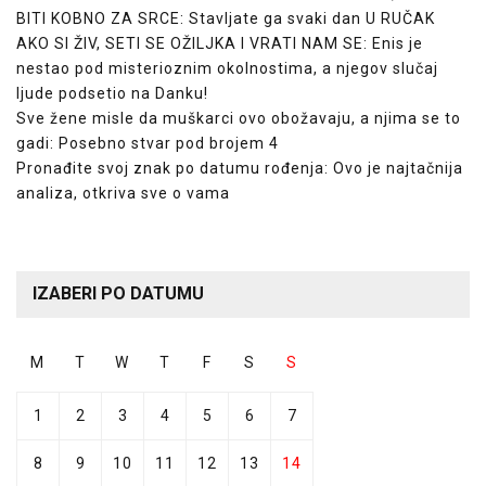
BITI KOBNO ZA SRCE: Stavljate ga svaki dan U RUČAK
AKO SI ŽIV, SETI SE OŽILJKA I VRATI NAM SE: Enis je
nestao pod misterioznim okolnostima, a njegov slučaj
ljude podsetio na Danku!
Sve žene misle da muškarci ovo obožavaju, a njima se to
gadi: Posebno stvar pod brojem 4
Pronađite svoj znak po datumu rođenja: Ovo je najtačnija
analiza, otkriva sve o vama
IZABERI PO DATUMU
M
T
W
T
F
S
S
1
2
3
4
5
6
7
8
9
10
11
12
13
14