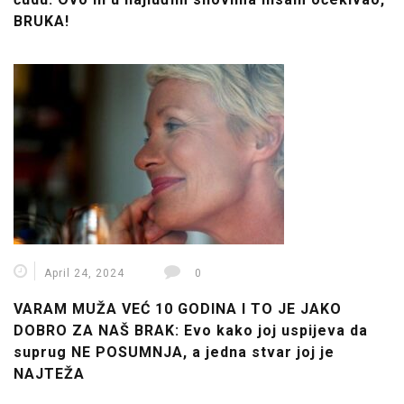
BRUKA!
April 24, 2024
0
VARAM MUŽA VEĆ 10 GODINA I TO JE JAKO
DOBRO ZA NAŠ BRAK: Evo kako joj uspijeva da
suprug NE POSUMNJA, a jedna stvar joj je
NAJTEŽA