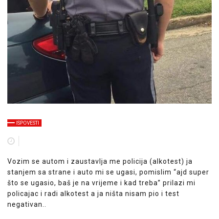
ISPOVESTI
V
ozim se autom i zaustavlja me policija (alkotest) ja
stanjem sa strane i auto mi se ugasi, pomislim “ajd super
što se ugasio, baš je na vrijeme i kad treba” prilazi mi
policajac i radi alkotest a ja ništa nisam pio i test
negativan..