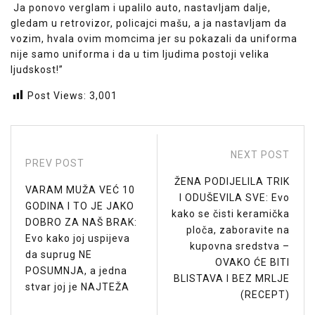
Ja ponovo verglam i upalilo auto, nastavljam dalje,
gledam u retrovizor, policajci mašu, a ja nastavljam da
vozim, hvala ovim momcima jer su pokazali da uniforma
nije samo uniforma i da u tim ljudima postoji velika
ljudskost!”
Post Views:
3,001
NEXT POST
PREV POST
ŽENA PODIJELILA TRIK
VARAM MUŽA VEĆ 10
I ODUŠEVILA SVE: Evo
GODINA I TO JE JAKO
kako se čisti keramička
DOBRO ZA NAŠ BRAK:
ploča, zaboravite na
Evo kako joj uspijeva
kupovna sredstva –
da suprug NE
OVAKO ĆE BITI
POSUMNJA, a jedna
BLISTAVA I BEZ MRLJE
stvar joj je NAJTEŽA
(RECEPT)