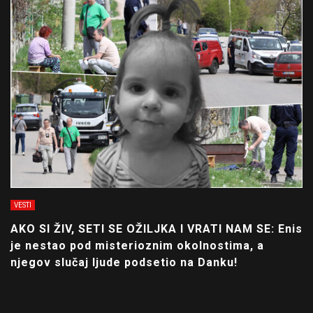
VESTI
AKO SI ŽIV, SETI SE OŽILJKA I VRATI NAM SE: Enis
je nestao pod misterioznim okolnostima, a
njegov slučaj ljude podsetio na Danku!