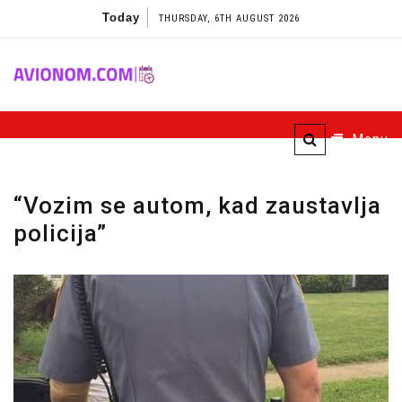
Skip
Today
THURSDAY, 6TH AUGUST 2026
to
content
Avionom
Menu
“Vozim se autom, kad zaustavlja
policija”