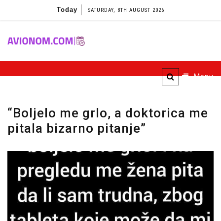
Skip
Today
SATURDAY, 8TH AUGUST 2026
to
content
Avionom
Menu
“Boljelo me grlo, a doktorica me
pitala bizarno pitanje”