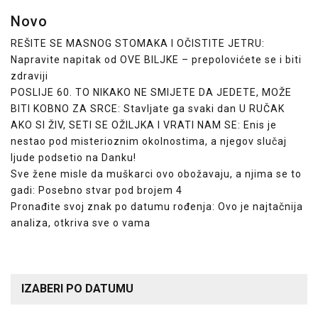
Novo
REŠITE SE MASNOG STOMAKA I OČISTITE JETRU:
Napravite napitak od OVE BILJKE – prepolovićete se i biti
zdraviji
POSLIJE 60. TO NIKAKO NE SMIJETE DA JEDETE, MOŽE
BITI KOBNO ZA SRCE: Stavljate ga svaki dan U RUČAK
AKO SI ŽIV, SETI SE OŽILJKA I VRATI NAM SE: Enis je
nestao pod misterioznim okolnostima, a njegov slučaj
ljude podsetio na Danku!
Sve žene misle da muškarci ovo obožavaju, a njima se to
gadi: Posebno stvar pod brojem 4
Pronađite svoj znak po datumu rođenja: Ovo je najtačnija
analiza, otkriva sve o vama
IZABERI PO DATUMU