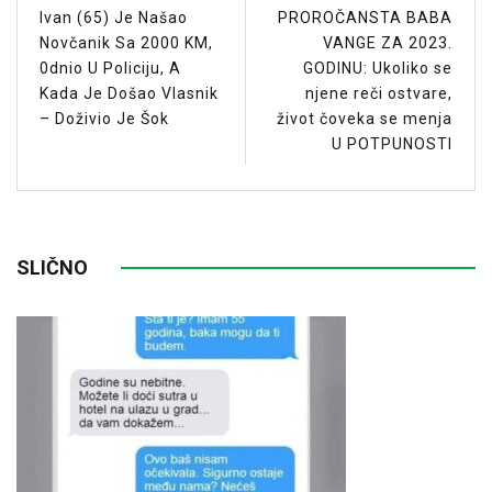
Ivan (65) Je Našao
PROROČANSTA BABA
Novčanik Sa 2000 KM,
VANGE ZA 2023.
0dnio U Policiju, A
GODINU: Ukoliko se
Kada Je Došao Vlasnik
njene reči ostvare,
– Doživio Je Šok
život čoveka se menja
U POTPUNOSTI
SLIČNO