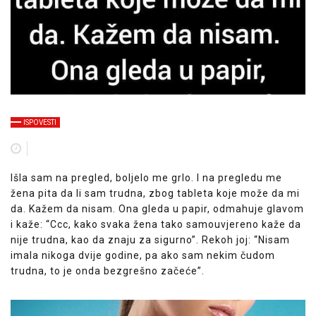
ISPOVESTI
Išla sam na pregled, boljelo me grlo. I na pregledu me
žena pita da li sam trudna, zbog tableta koje može da mi
da. Kažem da nisam. Ona gleda u papir, odmahuje glavom
i kaže: “Ccc, kako svaka žena tako samouvjereno kaže da
nije trudna, kao da znaju za sigurno”. Rekoh joj: “Nisam
imala nikoga dvije godine, pa ako sam nekim čudom
trudna, to je onda bezgrešno začeće”.