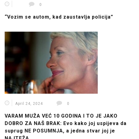
0
“Vozim se autom, kad zaustavlja policija”
April 24, 2024
0
VARAM MUŽA VEĆ 10 GODINA I TO JE JAKO
DOBRO ZA NAŠ BRAK: Evo kako joj uspijeva da
suprug NE POSUMNJA, a jedna stvar joj je
NAJTEŽA