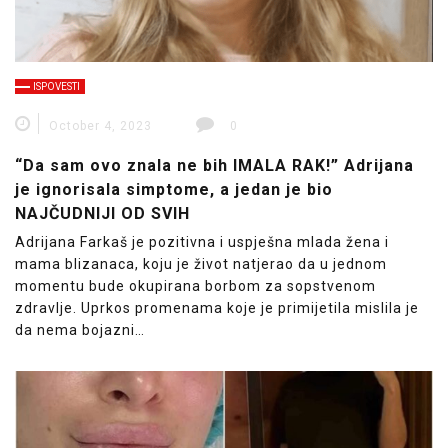
ISPOVESTI
October 4, 2023
0
“Da sam ovo znala ne bih IMALA RAK!” Adrijana
je ignorisala simptome, a jedan je bio
NAJČUDNIJI OD SVIH
Adrijana Farkaš je pozitivna i uspješna mlada žena i
mama blizanaca, koju je život natjerao da u jednom
momentu bude okupirana borbom za sopstvenom
zdravlje. Uprkos promenama koje je primijetila mislila je
da nema bojazni…