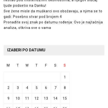
nestao pod misterioznim okolnostima, a njegov slučaj
ljude podsetio na Danku!
Sve žene misle da muškarci ovo obožavaju, a njima se to
gadi: Posebno stvar pod brojem 4
Pronađite svoj znak po datumu rođenja: Ovo je najtačnija
analiza, otkriva sve o vama
IZABERI PO DATUMU
M
T
W
T
F
S
S
1
2
3
4
5
6
7
8
9
10
11
12
13
14
15