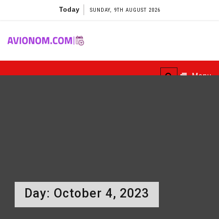
Skip
Today
SUNDAY, 9TH AUGUST 2026
to
content
Avionom
Menu
Day:
October 4, 2023