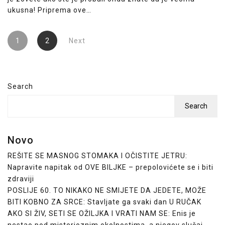
ukusna! Priprema ove…
Posts
1
2
Next
pagination
Search
Search
Novo
REŠITE SE MASNOG STOMAKA I OČISTITE JETRU:
Napravite napitak od OVE BILJKE – prepolovićete se i biti
zdraviji
POSLIJE 60. TO NIKAKO NE SMIJETE DA JEDETE, MOŽE
BITI KOBNO ZA SRCE: Stavljate ga svaki dan U RUČAK
AKO SI ŽIV, SETI SE OŽILJKA I VRATI NAM SE: Enis je