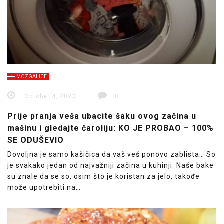
MOZGALICE
October 4, 2023
0
Prije pranja veša ubacite šaku ovog začina u
mašinu i gledajte čaroliju: KO JE PROBAO – 100%
SE ODUŠEVIO
Dovoljna je samo kašičica da vaš veš ponovo zablista… So
je svakako jedan od najvažniji začina u kuhinji. Naše bake
su znale da se so, osim što je koristan za jelo, takođe
može upotrebiti na…