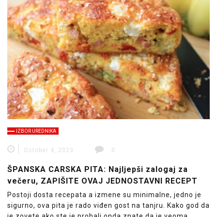
IZBOR UREDNIKA
October 4, 2023
0
ŠPANSKA CARSKA PITA: Najljepši zalogaj za
večeru, ZAPIŠITE OVAJ JEDNOSTAVNI RECEPT
Postoji dosta recepata a izmene su minimalne, jedno je
sigurno, ova pita je rado viđen gost na tanjru. Kako god da
je zovete ako ste je probali onda znate da je veoma