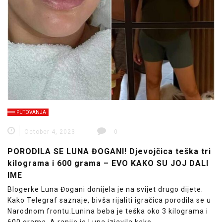
PUTOVANJA
October 4, 2023
0
PORODILA SE LUNA ĐOGANI! Djevojčica teška tri
kilograma i 600 grama – EVO KAKO SU JOJ DALI
IME
Blogerke Luna Đogani donijela je na svijet drugo dijete.
Kako Telegraf saznaje, bivša rijaliti igračica porodila se u
Narodnom frontu.Lunina beba je teška oko 3 kilograma i
600 grama. A ranije je Luna izjavila kako…