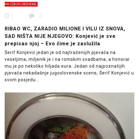
IZBOR UREDNIKA
0
RIBAO WC, ZARADIO MILIONE I VILU IZ SNOVA,
SAD NIŠTA NIJE NJEGOVO: Konjević je sve
prepisao njoj – Evo čime je zaslužila
Šerif Konjević jedan je od najtraženijih pjevača na
veseljima, miljenik je i na romskim svadbama, a honorar
mu je po nekoliko hiljada eura. Jedan od najpoznatijih
pjevača nekadašnje jugoslovenske scene, Šerif Konjević u
svom posjedu…