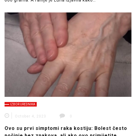
IZBOR UREDNIKA
October 4, 2023
0
Ovo su prvi simptomi raka kostiju: Bolest često
počinje bez znakova, ali ako ovo primijetite