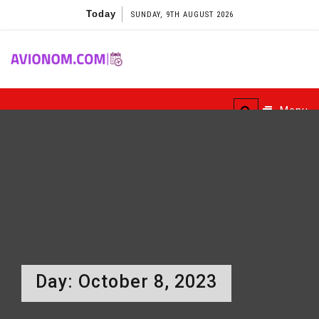
Skip
Today
SUNDAY, 9TH AUGUST 2026
to
content
Avionom
Menu
Day:
October 8, 2023