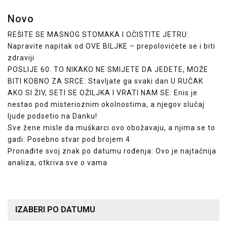
Novo
REŠITE SE MASNOG STOMAKA I OČISTITE JETRU:
Napravite napitak od OVE BILJKE – prepolovićete se i biti
zdraviji
POSLIJE 60. TO NIKAKO NE SMIJETE DA JEDETE, MOŽE
BITI KOBNO ZA SRCE: Stavljate ga svaki dan U RUČAK
AKO SI ŽIV, SETI SE OŽILJKA I VRATI NAM SE: Enis je
nestao pod misterioznim okolnostima, a njegov slučaj
ljude podsetio na Danku!
Sve žene misle da muškarci ovo obožavaju, a njima se to
gadi: Posebno stvar pod brojem 4
Pronađite svoj znak po datumu rođenja: Ovo je najtačnija
analiza, otkriva sve o vama
IZABERI PO DATUMU