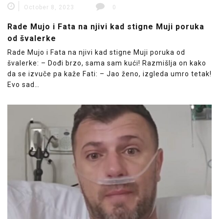
October 8, 2023
0
Rade Mujo i Fata na njivi kad stigne Muji poruka
od švalerke
Rade Mujo i Fata na njivi kad stigne Muji poruka od
švalerke: – Dođi brzo, sama sam kući! Razmišlja on kako
da se izvuče pa kaže Fati: – Jao ženo, izgleda umro tetak!
Evo sad…