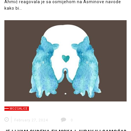
Ahmić reagovala je sa osmijehom na Asminove navode
kako bi…
MOZGALICE
February 27, 2024
0