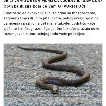
JE LI VAM SUĐENA FILMSKA LJUBAV ILI SAMOĆA?
Optička iluzija koja će vam OTVORITI OČI
Smatra se da ovakve iluzije, zajedno sa mozgalicama,
zagonetkama i drugim pitalicama, poboljšavaju vještine
pamćenja i pažnju na detalje, a također podstiču vaše
vještine kritičkog razmišljanja. Oni također pružaju novo
razumijevanje unutrašnjeg rada vaše podsvijesti….