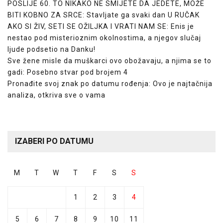
POSLIJE 60. TO NIKAKO NE SMIJETE DA JEDETE, MOŽE
BITI KOBNO ZA SRCE: Stavljate ga svaki dan U RUČAK
AKO SI ŽIV, SETI SE OŽILJKA I VRATI NAM SE: Enis je
nestao pod misterioznim okolnostima, a njegov slučaj
ljude podsetio na Danku!
Sve žene misle da muškarci ovo obožavaju, a njima se to
gadi: Posebno stvar pod brojem 4
Pronađite svoj znak po datumu rođenja: Ovo je najtačnija
analiza, otkriva sve o vama
IZABERI PO DATUMU
M
T
W
T
F
S
S
1
2
3
4
5
6
7
8
9
10
11