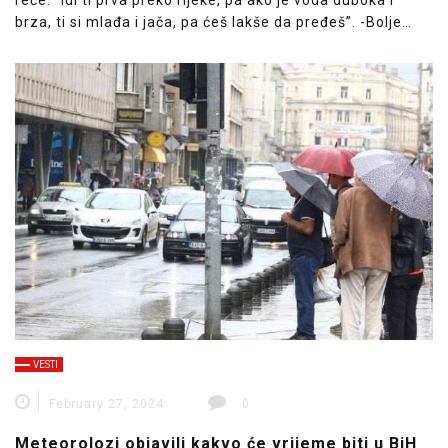
brza, ti si mlađa i jača, pa ćeš lakše da pređeš”. -Bolje…
VESTI
February 27, 2024
0
Meteorolozi objavili kakvo će vrijeme biti u BiH