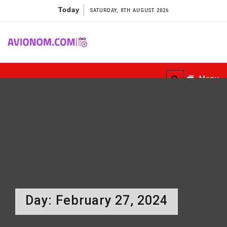
Skip
Today
SATURDAY, 8TH AUGUST 2026
to
content
Avionom
Menu
Day:
February 27, 2024