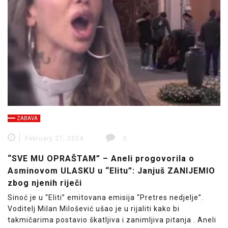
ZABAVA
February 27, 2024
0
“SVE MU OPRAŠTAM” – Aneli progovorila o
Asminovom ULASKU u “Elitu”: Janjuš ZANIJEMIO
zbog njenih riječi
Sinoć je u “Eliti” emitovana emisija “Pretres nedjelje”.
Voditelj Milan Milošević ušao je u rijaliti kako bi
takmičarima postavio škatljiva i zanimljiva pitanja . Aneli