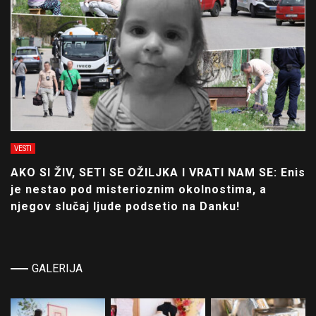
VESTI
AKO SI ŽIV, SETI SE OŽILJKA I VRATI NAM SE: Enis
je nestao pod misterioznim okolnostima, a
njegov slučaj ljude podsetio na Danku!
GALERIJA