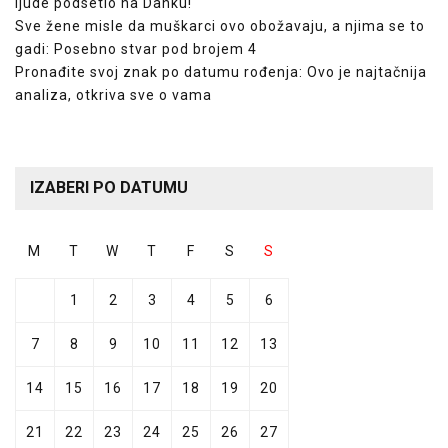
ljude podsetio na Danku!
Sve žene misle da muškarci ovo obožavaju, a njima se to
gadi: Posebno stvar pod brojem 4
Pronađite svoj znak po datumu rođenja: Ovo je najtačnija
analiza, otkriva sve o vama
IZABERI PO DATUMU
M
T
W
T
F
S
S
1
2
3
4
5
6
7
8
9
10
11
12
13
14
15
16
17
18
19
20
21
22
23
24
25
26
27