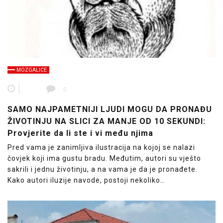
MOZGALICE
0
SAMO NAJPAMETNIJI LJUDI MOGU DA PRONAĐU
ŽIVOTINJU NA SLICI ZA MANJE OD 10 SEKUNDI:
Provjerite da li ste i vi među njima
Pred vama je zanimljiva ilustracija na kojoj se nalazi
čovjek koji ima gustu bradu. Međutim, autori su vješto
sakrili i jednu životinju, a na vama je da je pronađete.
Kako autori iluzije navode, postoji nekoliko…