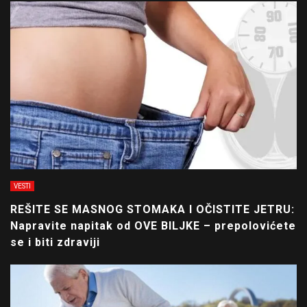
VESTI
REŠITE SE MASNOG STOMAKA I OČISTITE JETRU:
Napravite napitak od OVE BILJKE – prepolovićete
se i biti zdraviji