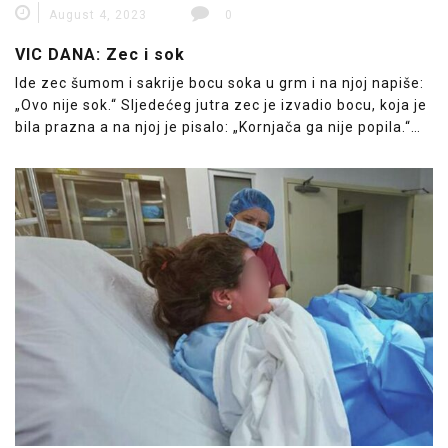
August 4, 2023
0
VIC DANA: Zec i sok
Ide zec šumom i sakrije bocu soka u grm i na njoj napiše:
„Ovo nije sok.“ Sljedećeg jutra zec je izvadio bocu, koja je
bila prazna a na njoj je pisalo: „Kornjača ga nije popila.“…