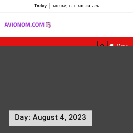
Skip
Today
MONDAY, 10TH AUGUST 2026
to
content
Avionom
Menu
Day:
August 4, 2023