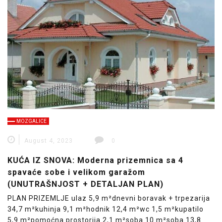
MOZGALICE
August 4, 2023
0
KUĆA IZ SNOVA: Moderna prizemnica sa 4
spavaće sobe i velikom garažom
(UNUTRAŠNJOST + DETALJAN PLAN)
PLAN PRIZEMLJE ulaz 5,9 m²dnevni boravak + trpezarija
34,7 m²kuhinja 9,1 m²hodnik 12,4 m²wc 1,5 m²kupatilo
5,9 m²pomoćna prostorija 2,1 m²soba 10 m²soba 13,8