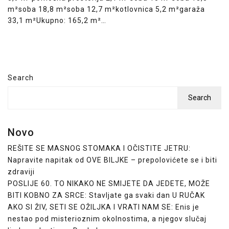
m²soba 18,8 m²soba 12,7 m²kotlovnica 5,2 m²garaža
33,1 m²Ukupno: 165,2 m²…
Search
Search
Novo
REŠITE SE MASNOG STOMAKA I OČISTITE JETRU:
Napravite napitak od OVE BILJKE – prepolovićete se i biti
zdraviji
POSLIJE 60. TO NIKAKO NE SMIJETE DA JEDETE, MOŽE
BITI KOBNO ZA SRCE: Stavljate ga svaki dan U RUČAK
AKO SI ŽIV, SETI SE OŽILJKA I VRATI NAM SE: Enis je
nestao pod misterioznim okolnostima, a njegov slučaj