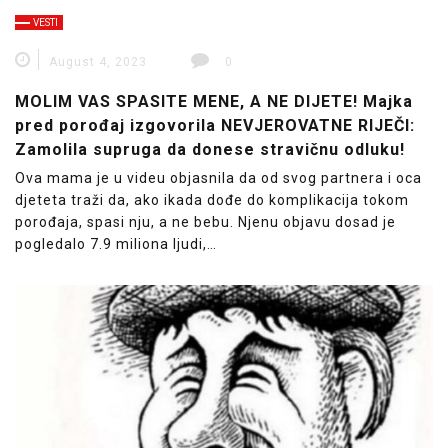
VESTI
August 4, 2023
0
MOLIM VAS SPASITE MENE, A NE DIJETE! Majka
pred porođaj izgovorila NEVJEROVATNE RIJEČI:
Zamolila supruga da donese stravičnu odluku!
Ova mama je u videu objasnila da od svog partnera i oca
djeteta traži da, ako ikada dođe do komplikacija tokom
porođaja, spasi nju, a ne bebu. Njenu objavu dosad je
pogledalo 7.9 miliona ljudi,…