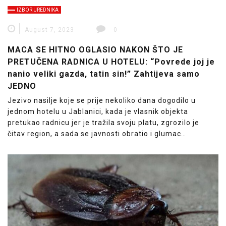
IZBOR UREDNIKA
August 7, 2023
0
MACA SE HITNO OGLASIO NAKON ŠTO JE
PRETUČENA RADNICA U HOTELU: “Povrede joj je
nanio veliki gazda, tatin sin!” Zahtijeva samo
JEDNO
Jezivo nasilje koje se prije nekoliko dana dogodilo u
jednom hotelu u Jablanici, kada je vlasnik objekta
pretukao radnicu jer je tražila svoju platu, zgrozilo je
čitav region, a sada se javnosti obratio i glumac…