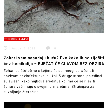
IZBOR UREDNIKA
August 7, 2023
0
Žohari vam napadaju kuću? Evo kako ih se riješiti
bez hemikalija – BJEŽAT ĆE GLAVOM BEZ OBZIRA
Žohari su štetočine s kojima će se mnogi obračunati
pozivom dezinfekcijskoj službi. S druge strane, pojedinci
su svjesni kako najbolja sredstva kojima će se riješiti
žohara već imaju u svojim ormarićima. Stručnjaci za
suzbijanje štetočina…