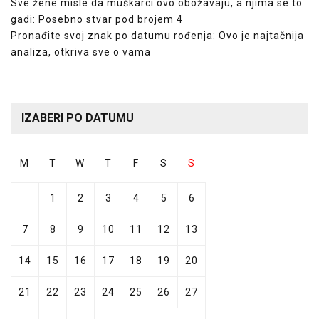
Sve žene misle da muškarci ovo obožavaju, a njima se to
gadi: Posebno stvar pod brojem 4
Pronađite svoj znak po datumu rođenja: Ovo je najtačnija
analiza, otkriva sve o vama
IZABERI PO DATUMU
M
T
W
T
F
S
S
1
2
3
4
5
6
7
8
9
10
11
12
13
14
15
16
17
18
19
20
21
22
23
24
25
26
27