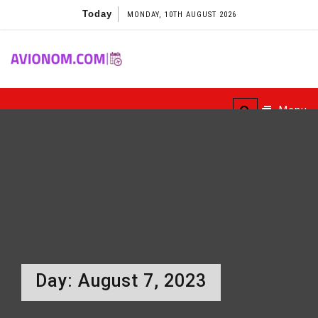
Skip
Today
MONDAY, 10TH AUGUST 2026
to
content
Avionom
Menu
Day:
August 7, 2023