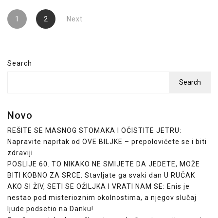
Posts
1
2
Next
pagination
Search
Search
Novo
REŠITE SE MASNOG STOMAKA I OČISTITE JETRU:
Napravite napitak od OVE BILJKE – prepolovićete se i biti
zdraviji
POSLIJE 60. TO NIKAKO NE SMIJETE DA JEDETE, MOŽE
BITI KOBNO ZA SRCE: Stavljate ga svaki dan U RUČAK
AKO SI ŽIV, SETI SE OŽILJKA I VRATI NAM SE: Enis je
nestao pod misterioznim okolnostima, a njegov slučaj
ljude podsetio na Danku!