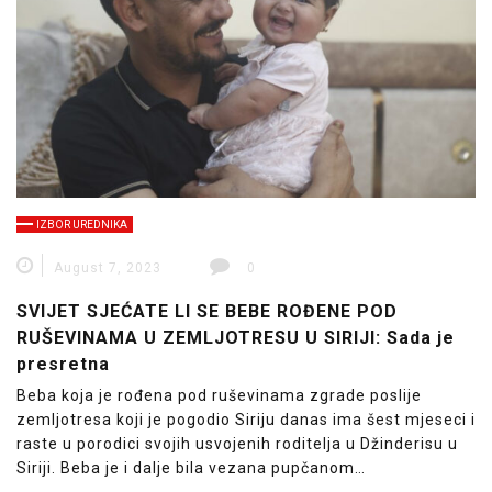
IZBOR UREDNIKA
August 7, 2023
0
SVIJET SJEĆATE LI SE BEBE ROĐENE POD
RUŠEVINAMA U ZEMLJOTRESU U SIRIJI: Sada je
presretna
Beba koja je rođena pod ruševinama zgrade poslije
zemljotresa koji je pogodio Siriju danas ima šest mjeseci i
raste u porodici svojih usvojenih roditelja u Džinderisu u
Siriji. Beba je i dalje bila vezana pupčanom…