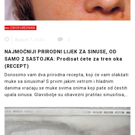
IZBOR UREDNIKA
August 7, 2023
0
NAJMOĆNIJI PRIRODNI LIJEK ZA SINUSE, OD
SAMO 2 SASTOJKA: Prodisat ćete za tren oka
(RECEPT)
Donosimo vam dva prirodna recepta, koji će vam olakšati
muke sa sinusima! S prvim jakim vetrom i hladnim
danima vraćaju se muke svima onima koji pate od čestih
upala sinusa. Glavobolje su obavezni pratilac sinusitisa,…