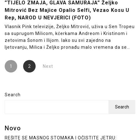
”TIJELO ZMAJA, GLAVA SAMURAJA” Željko
Mitrović Bez Majice Opalio Selfi, Vezao Kosu U
Rep, NAROD U NEVJERICI (FOTO)
Vlasnik Pink televizije, Željko Mitrović, uživa u Sen Tropeu
sa suprugom Milicom, kćerkama Andreom i Kristinom i
zetovima Šonom i Ilijom. Iako su svi zajedno na
ljetovanju, Milica i Željko pronađu malo vremena da se…
Posts
1
2
Next
pagination
Search
Search
Novo
REŠITE SE MASNOG STOMAKA I OČISTITE JETRU: