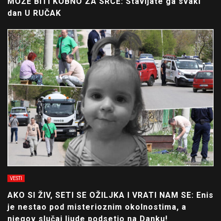
MOŽE BITI KOBNO ZA SRCE: Stavljate ga svaki
dan U RUČAK
VESTI
AKO SI ŽIV, SETI SE OŽILJKA I VRATI NAM SE: Enis
je nestao pod misterioznim okolnostima, a
njegov slučaj ljude podsetio na Danku!