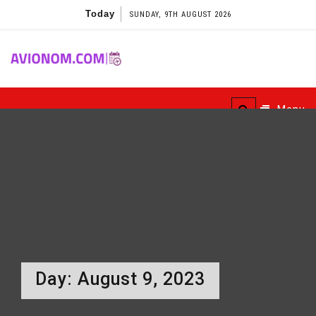
Skip
Today
SUNDAY, 9TH AUGUST 2026
to
content
Avionom
Menu
Day:
August 9, 2023