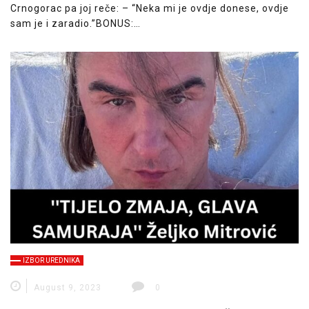
Crnogorac pa joj reče: – “Neka mi je ovdje donese, ovdje
sam je i zaradio.”BONUS:…
IZBOR UREDNIKA
August 9, 2023
0