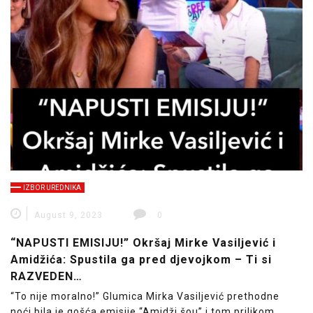
IZBOR UREDNIKA
August 9, 2023
0
“NAPUSTI EMISIJU!” Okršaj Mirke Vasiljević i
Amidžića: Spustila ga pred djevojkom – Ti si
RAZVEDEN…
“To nije moralno!” Glumica Mirka Vasiljević prethodne
noći bila je gošća emisije “Amidži šou” i tom prilikom