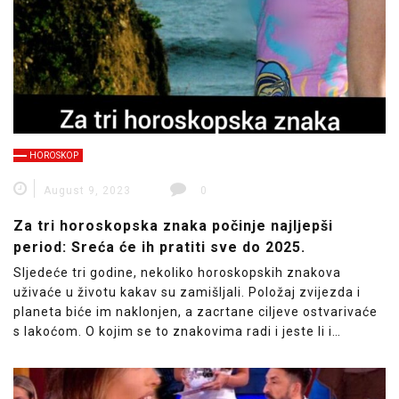
HOROSKOP
August 9, 2023
0
Za tri horoskopska znaka počinje najljepši
period: Sreća će ih pratiti sve do 2025.
Sljedeće tri godine, nekoliko horoskopskih znakova
uživaće u životu kakav su zamišljali. Položaj zvijezda i
planeta biće im naklonjen, a zacrtane ciljeve ostvarivaće
s lakoćom. O kojim se to znakovima radi i jeste li i…