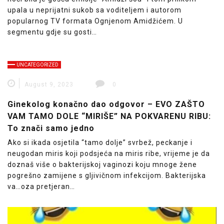
upala u neprijatni sukob sa voditeljem i autorom
popularnog TV formata Ognjenom Amidžićem. U
segmentu gdje su gosti…
UNCATEGORIZED
August 9, 2023
0
Ginekolog konačno dao odgovor – EVO ZAŠTO
VAM TAMO DOLE “MIRIŠE” NA POKVARENU RIBU:
To znači samo jedno
Ako si ikada osjetila “tamo dolje” svrbež, peckanje i
neugodan miris koji podsjeća na miris ribe, vrijeme je da
doznaš više o bakterijskoj vaginozi koju mnoge žene
pogrešno zamijene s gljivičnom infekcijom. Bakterijska
va…oza pretjeran…