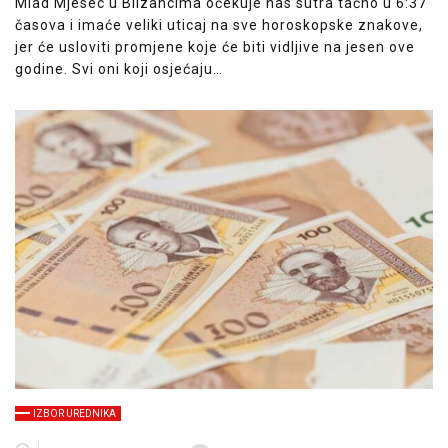
Mlad Mjesec u Blizancima očekuje nas sutra tačno u 6:37
časova i imaće veliki uticaj na sve horoskopske znakove,
jer će usloviti promjene koje će biti vidljive na jesen ove
godine. Svi oni koji osjećaju…
IZBOR UREDNIKA