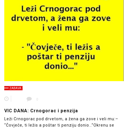
ZABAVA
0
VIC DANA: Crnogorac i penzija
Leži Crnogorac pod drvetom, a žena ga zove i veli mu:–
“Čovječe, ti ležis a poštar ti penziju donio…”Okrenu se