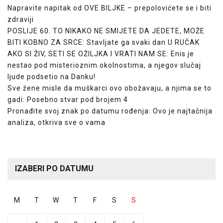
Napravite napitak od OVE BILJKE – prepolovićete se i biti
zdraviji
POSLIJE 60. TO NIKAKO NE SMIJETE DA JEDETE, MOŽE
BITI KOBNO ZA SRCE: Stavljate ga svaki dan U RUČAK
AKO SI ŽIV, SETI SE OŽILJKA I VRATI NAM SE: Enis je
nestao pod misterioznim okolnostima, a njegov slučaj
ljude podsetio na Danku!
Sve žene misle da muškarci ovo obožavaju, a njima se to
gadi: Posebno stvar pod brojem 4
Pronađite svoj znak po datumu rođenja: Ovo je najtačnija
analiza, otkriva sve o vama
IZABERI PO DATUMU
M
T
W
T
F
S
S