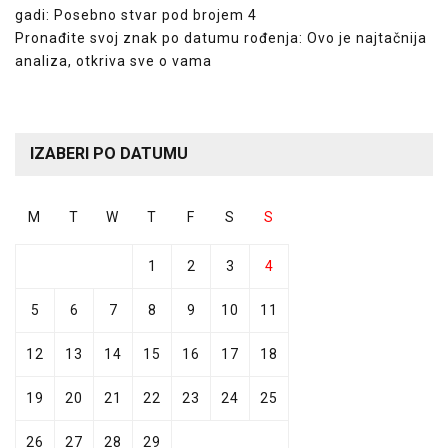
gadi: Posebno stvar pod brojem 4
Pronađite svoj znak po datumu rođenja: Ovo je najtačnija
analiza, otkriva sve o vama
IZABERI PO DATUMU
M
T
W
T
F
S
S
1
2
3
4
5
6
7
8
9
10
11
12
13
14
15
16
17
18
19
20
21
22
23
24
25
26
27
28
29