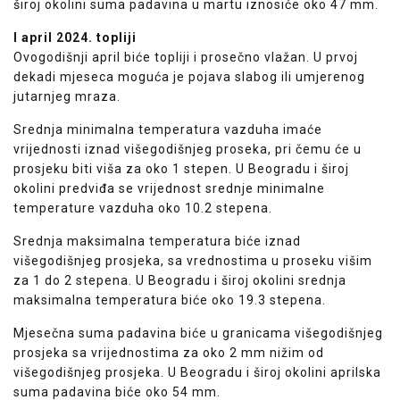
široj okolini suma padavina u martu iznosiće oko 47 mm.
I april 2024. topliji
Ovogodišnji april biće topliji i prosečno vlažan. U prvoj
dekadi mjeseca moguća je pojava slabog ili umjerenog
jutarnjeg mraza.
Srednja minimalna temperatura vazduha imaće
vrijednosti iznad višegodišnjeg proseka, pri čemu će u
prosjeku biti viša za oko 1 stepen. U Beogradu i široj
okolini predviđa se vrijednost srednje minimalne
temperature vazduha oko 10.2 stepena.
Srednja maksimalna temperatura biće iznad
višegodišnjeg prosjeka, sa vrednostima u proseku višim
za 1 do 2 stepena. U Beogradu i široj okolini srednja
maksimalna temperatura biće oko 19.3 stepena.
Mjesečna suma padavina biće u granicama višegodišnjeg
prosjeka sa vrijednostima za oko 2 mm nižim od
višegodišnjeg prosjeka. U Beogradu i široj okolini aprilska
suma padavina biće oko 54 mm.