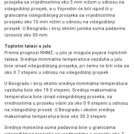
prosjeka sa vrijednostima oko 5 mm nižom u odnosu na
višegodišnji prosjek, a u Vojvodini će biti ispod ili u
granicama višegodišnjeg prosjeka sa vrijednostima
prosjeku oko 10 mm nižim u odnosu na višegodišnji
prosjek. U Beogradu i široj okolini junska suma padavina
iznosiće oko 50 mm.
Toplotni talasi u julu
Prema prognozi RHMZ, u julu je moguća pojava toplotnih
talasa. Srednja minimalna temperatura vazduha u julu
biće iznad višegodišnjeg prosjeka, pri čemu će biti viša za
oko 0.7 stepeni u odnosu na višegodišnji projsek.
U Beogradu i široj okolini srednja minimalna temperatura
vazduha biće oko 19.0 stepeni. Srednja maksimalna
temperatura biće iznad višegodišnjeg proseka, sa
vrednostima u proseku višim za oko 0.9 stepeni u odnosu
na višegodišnji prosek. U Beogradu i okolini srednja
maksimalna temperatura biće oko 30.3 stepeni.
Srednja mjesečna suma padavina biće u granicama
višegodišnjeg prosjeka sa vrednostima u proseku oko 7