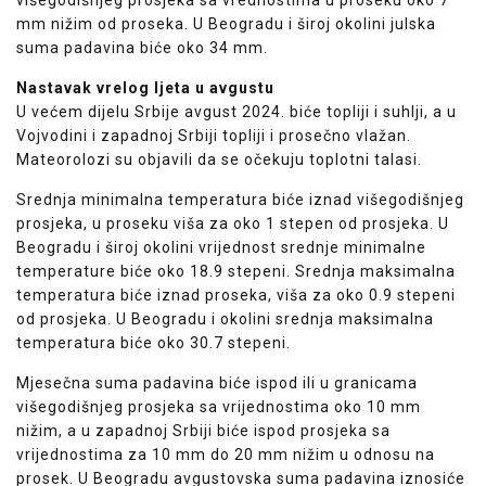
mm nižim od proseka. U Beogradu i široj okolini julska
suma padavina biće oko 34 mm.
Nastavak vrelog ljeta u avgustu
U većem dijelu Srbije avgust 2024. biće topliji i suhlji, a u
Vojvodini i zapadnoj Srbiji topliji i prosečno vlažan.
Mateorolozi su objavili da se očekuju toplotni talasi.
Srednja minimalna temperatura biće iznad višegodišnjeg
prosjeka, u proseku viša za oko 1 stepen od prosjeka. U
Beogradu i široj okolini vrijednost srednje minimalne
temperature biće oko 18.9 stepeni. Srednja maksimalna
temperatura biće iznad proseka, viša za oko 0.9 stepeni
od prosjeka. U Beogradu i okolini srednja maksimalna
temperatura biće oko 30.7 stepeni.
Mjesečna suma padavina biće ispod ili u granicama
višegodišnjeg prosjeka sa vrijednostima oko 10 mm
nižim, a u zapadnoj Srbiji biće ispod prosjeka sa
vrijednostima za 10 mm do 20 mm nižim u odnosu na
prosek. U Beogradu avgustovska suma padavina iznosiće