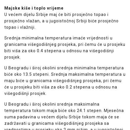
Majske kiše i toplo vrijeme
U većem dijelu Srbije maj će biti prosječno topao i
prosječno vlažan, a u jugoistočnoj Srbiji biće prosječno
topao i vlažniji.
Srednja minimalna temperatura imaće vrijednosti u
granicama višegodišnjeg prosjeka, pri čemu će u prosjeku
biti viša za oko 0.4 stepena u odnosu na višegodišnji
prosjek.
U Beogradu i široj okolini srednja minimalna temperatura
biće oko 13.5 stepeni. Srednja maksimalna temperatura u
maju biće u granicama višegodišnjeg prosjeka, pri čemu
će u prosjeku biti viša za oko 0.2 stepena u odnosu na
višegodišnji prosjek.
U Beogradu i široj okolini srednja maksimalna
temperatura tokom maja biće oko 24.1 stepen. Mjesečna
suma padavina u većem dijelu Srbije tokom maja će se
zadržavati u granicama višegodišnjeg prosjeka sa
vrednostima u prosjeku oko 2 mm nižim, a u jugoistočnoj