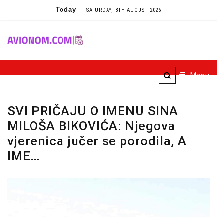
Skip
Today
SATURDAY, 8TH AUGUST 2026
to
content
Avionom
Menu
SVI PRIČAJU O IMENU SINA
MILOŠA BIKOVIĆA: Njegova
vjerenica jučer se porodila, A
IME…