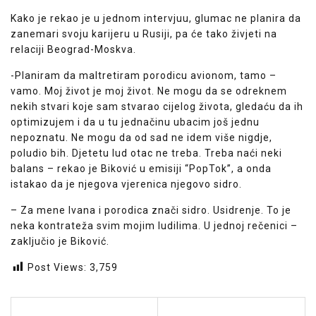
Kako je rekao je u jednom intervjuu, glumac ne planira da
zanemari svoju karijeru u Rusiji, pa će tako živjeti na
relaciji Beograd-Moskva.
-Planiram da maltretiram porodicu avionom, tamo –
vamo. Moj život je moj život. Ne mogu da se odreknem
nekih stvari koje sam stvarao cijelog života, gledaću da ih
optimizujem i da u tu jednačinu ubacim još jednu
nepoznatu. Ne mogu da od sad ne idem više nigdje,
poludio bih. Djetetu lud otac ne treba. Treba naći neki
balans – rekao je Biković u emisiji “PopTok”, a onda
istakao da je njegova vjerenica njegovo sidro.
– Za mene Ivana i porodica znači sidro. Usidrenje. To je
neka kontrateža svim mojim ludilima. U jednoj rečenici –
zaključio je Biković.
Post Views:
3,759