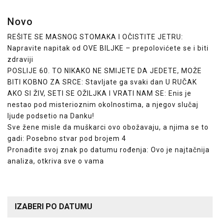
Novo
REŠITE SE MASNOG STOMAKA I OČISTITE JETRU:
Napravite napitak od OVE BILJKE – prepolovićete se i biti
zdraviji
POSLIJE 60. TO NIKAKO NE SMIJETE DA JEDETE, MOŽE
BITI KOBNO ZA SRCE: Stavljate ga svaki dan U RUČAK
AKO SI ŽIV, SETI SE OŽILJKA I VRATI NAM SE: Enis je
nestao pod misterioznim okolnostima, a njegov slučaj
ljude podsetio na Danku!
Sve žene misle da muškarci ovo obožavaju, a njima se to
gadi: Posebno stvar pod brojem 4
Pronađite svoj znak po datumu rođenja: Ovo je najtačnija
analiza, otkriva sve o vama
IZABERI PO DATUMU