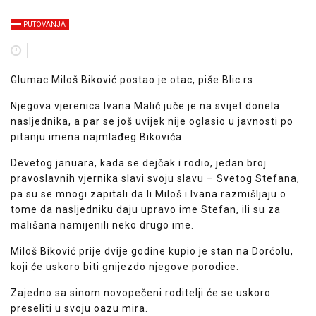
PUTOVANJA
Glumac Miloš Biković postao je otac, piše Blic.rs
Njegova vjerenica Ivana Malić juče je na svijet donela
nasljednika, a par se još uvijek nije oglasio u javnosti po
pitanju imena najmlađeg Bikovića.
Devetog januara, kada se dejčak i rodio, jedan broj
pravoslavnih vjernika slavi svoju slavu – Svetog Stefana,
pa su se mnogi zapitali da li Miloš i Ivana razmišljaju o
tome da nasljedniku daju upravo ime Stefan, ili su za
mališana namijenili neko drugo ime.
Miloš Biković prije dvije godine kupio je stan na Dorćolu,
koji će uskoro biti gnijezdo njegove porodice.
Zajedno sa sinom novopečeni roditelji će se uskoro
preseliti u svoju oazu mira.