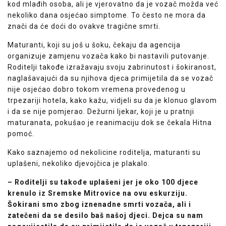
kod mlađih osoba, ali je vjerovatno da je vozač možda već
nekoliko dana osjećao simptome. To često ne mora da
znači da će doći do ovakve tragične smrti.
Maturanti, koji su još u šoku, čekaju da agencija
organizuje zamjenu vozača kako bi nastavili putovanje.
Roditelji takođe izražavaju svoju zabrinutost i šokiranost,
naglašavajući da su njihova djeca primijetila da se vozač
nije osjećao dobro tokom vremena provedenog u
trpezariji hotela, kako kažu, vidjeli su da je klonuo glavom
i da se nije pomjerao. Dežurni ljekar, koji je u pratnji
maturanata, pokušao je reanimaciju dok se čekala Hitna
pomoć.
Kako saznajemo od nekolicine roditelja, maturanti su
uplašeni, nekoliko djevojčica je plakalo.
– Roditelji su takođe uplašeni jer je oko 100 djece
krenulo iz Sremske Mitrovice na ovu eskurziju.
Šokirani smo zbog iznenadne smrti vozača, ali i
zatečeni da se desilo baš našoj djeci. Dejca su nam