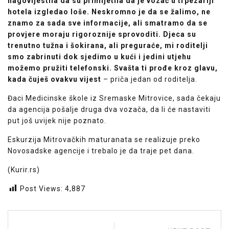
nagovijestila da su primijetila da je vozač u trpezariji
hotela izgledao loše. Neskromno je da se žalimo, ne
znamo za sada sve informacije, ali smatramo da se
provjere moraju rigoroznije sprovoditi. Djeca su
trenutno tužna i šokirana, ali preguraće, mi roditelji
smo zabrinuti dok sjedimo u kući i jedini utjehu
možemo pružiti telefonski. Svašta ti prođe kroz glavu,
kada čuješ ovakvu vijest
– priča jedan od roditelja.
Đaci Medicinske škole iz Sremaske Mitrovice, sada čekaju
da agencija pošalje druga dva vozača, da li će nastaviti
put još uvijek nije poznato.
Eskurzija Mitrovačkih maturanata se realizuje preko
Novosadske agencije i trebalo je da traje pet dana.
(Kurir.rs)
Post Views:
4,887