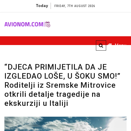
Skip
Today
FRIDAY, 7TH AUGUST 2026
to
content
Avionom
Menu
“DJECA PRIMIJETILA DA JE
IZGLEDAO LOŠE, U ŠOKU SMO!”
Roditelji iz Sremske Mitrovice
otkrili detalje tragedije na
ekskurziji u Italiji