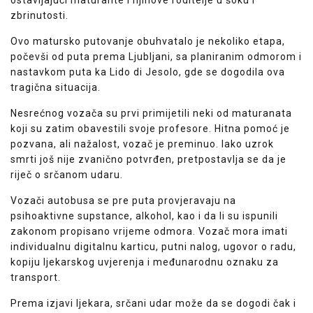
zbrinutosti.
Ovo matursko putovanje obuhvatalo je nekoliko etapa,
počevši od puta prema Ljubljani, sa planiranim odmorom i
nastavkom puta ka Lido di Jesolo, gde se dogodila ova
tragična situacija.
Nesrećnog vozača su prvi primijetili neki od maturanata
koji su zatim obavestili svoje profesore. Hitna pomoć je
pozvana, ali nažalost, vozač je preminuo. Iako uzrok
smrti još nije zvanično potvrđen, pretpostavlja se da je
riječ o srčanom udaru.
Vozači autobusa se pre puta provjeravaju na
psihoaktivne supstance, alkohol, kao i da li su ispunili
zakonom propisano vrijeme odmora. Vozač mora imati
individualnu digitalnu karticu, putni nalog, ugovor o radu,
kopiju ljekarskog uvjerenja i međunarodnu oznaku za
transport.
Prema izjavi ljekara, srčani udar može da se dogodi čak i