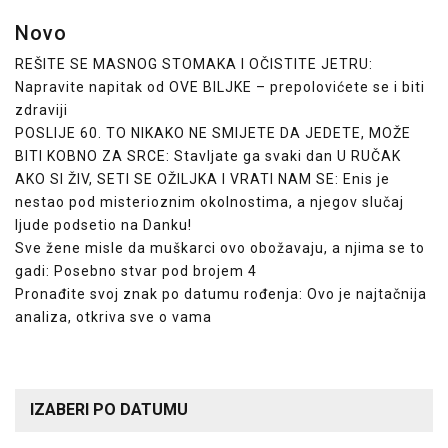
Novo
REŠITE SE MASNOG STOMAKA I OČISTITE JETRU:
Napravite napitak od OVE BILJKE – prepolovićete se i biti
zdraviji
POSLIJE 60. TO NIKAKO NE SMIJETE DA JEDETE, MOŽE
BITI KOBNO ZA SRCE: Stavljate ga svaki dan U RUČAK
AKO SI ŽIV, SETI SE OŽILJKA I VRATI NAM SE: Enis je
nestao pod misterioznim okolnostima, a njegov slučaj
ljude podsetio na Danku!
Sve žene misle da muškarci ovo obožavaju, a njima se to
gadi: Posebno stvar pod brojem 4
Pronađite svoj znak po datumu rođenja: Ovo je najtačnija
analiza, otkriva sve o vama
IZABERI PO DATUMU