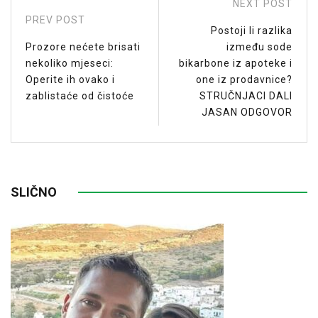
NEXT POST
PREV POST
Postoji li razlika
Prozore nećete brisati
između sode
nekoliko mjeseci:
bikarbone iz apoteke i
Operite ih ovako i
one iz prodavnice?
zablistaće od čistoće
STRUČNJACI DALI
JASAN ODGOVOR
SLIČNO